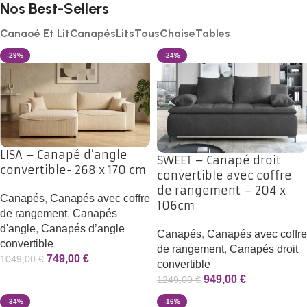
Nos Best-Sellers
Canaoé Et Lit
Canapés
Lits
Tous
Chaise
Tables
-29%
-24%
LISA – Canapé d’angle
SWEET – Canapé droit
convertible- 268 x 170 cm
convertible avec coffre
de rangement – 204 x
Canapés
,
Canapés avec coffre
106cm
de rangement
,
Canapés
d'angle
,
Canapés d’angle
Canapés
,
Canapés avec coffre
convertible
de rangement
,
Canapés droit
749,00
€
1049,00
€
convertible
949,00
€
1249,00
€
-34%
-16%