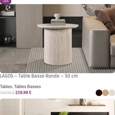
-12%
LAGOS – Table Basse Ronde – 50 cm
Tables
,
Tables Basses
219,99
€
249,99
€