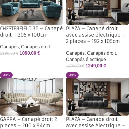
CHESTERFIELD 3P – Canapé
PLAZA – Canapé droit
droit – 205 x 100cm
avec assise électrique –
2 places – 192 x 105cm
Canapés
,
Canapés droit
1090,00
€
Canapés
,
Canapés droit
,
1190,00
€
Canapés électrique
1249,00
€
1490,00
€
-13%
-19%
GAPPA – Canapé droit 2
PLAZA – Canapé droit
places – 200 x 94cm
avec assise électrique –