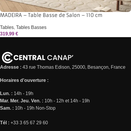
MADEIRA – Table Basse de Salon – 110 cm
Tables
,
Tables Basses
319,99
€
Adresse :
43 rue Thomas Edison, 25000, Besançon, France
Horaires d'ouverture :
Lun. :
14h - 19h
Mar.
Mer.
Jeu.
Ven. :
10h - 12h et 14h - 19h
Sam. :
10h - 19h Non-Stop
Tél :
+33 3 65 67 29 60