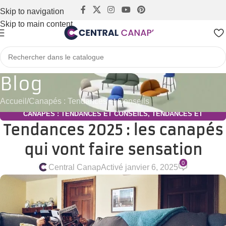
Skip to navigation
Skip to main content
Blog
Accueil
Canapés : Tendances et Conseils
CANAPÉS : TENDANCES ET CONSEILS
,
TENDANCES ET
Tendances 2025 : les canapés
INSPIRATIONS MOBILIER
qui vont faire sensation
0
Central Canap
Activé janvier 6, 2025