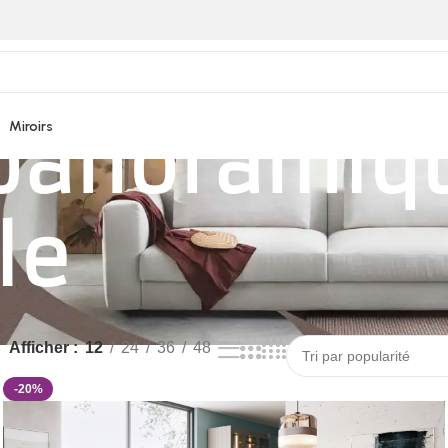
panoramiq
Miroirs
le
Afficher
12
24
36
48
-20%