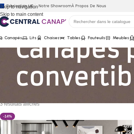
Fabrication UE
Notre Showroom
À Propos De Nous
Skip to navigation
Skip to main content
Canapés 
Canapés
Lits
Chaises
Tables
Fauteuils
Meubles
convertib
3 résultats affichés
-14%