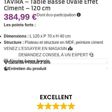
TAVIRA – Table Basse Ovale Effet
Ciment – 120 cm
384,99
€
Dont éco-participation
Les points forts :
Dimensions :
L 120 x P 70 x H 40 cm
Structure :
Plateau et structure en MDF, peinture ciment
VENEZ L'ESSAYER EN MAGASIN
DEMANDEZ CONSEIL À UN EXPERT
Ajouter à mes favoris
Garantie Produit 2 ans
Entretien du produit
EXCELLENT