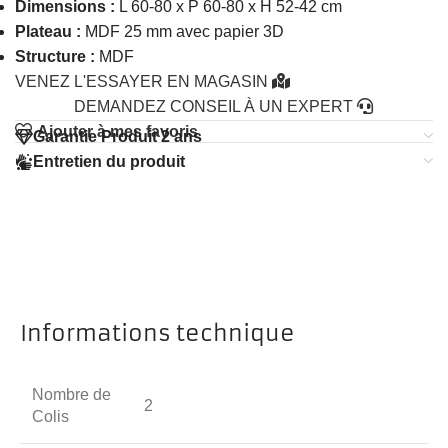
Dimensions :
L 60-80 x P 60-80 x H 52-42 cm
Plateau :
MDF 25 mm avec papier 3D
Structure :
MDF
VENEZ L'ESSAYER EN MAGASIN
DEMANDEZ CONSEIL À UN EXPERT
Ajouter à mes favoris
Garantie Produit 2 ans
Entretien du produit
Informations technique
Nombre de
2
Colis