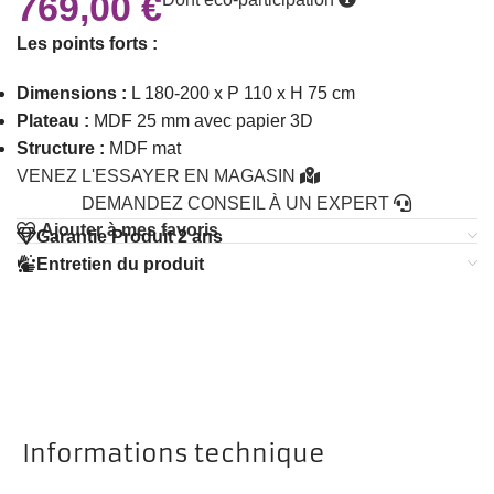
769,00
€
Les points forts :
Dimensions :
L 180-200 x P 110 x H 75 cm
Plateau :
MDF 25 mm avec papier 3D
Structure :
MDF mat
VENEZ L'ESSAYER EN MAGASIN
DEMANDEZ CONSEIL À UN EXPERT
Ajouter à mes favoris
Garantie Produit 2 ans
Entretien du produit
Informations technique