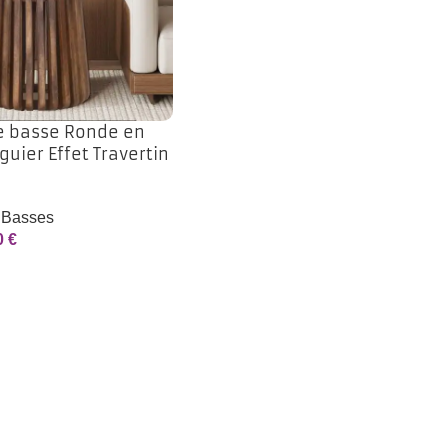
e basse Ronde en
uier Effet Travertin
 Basses
0
€