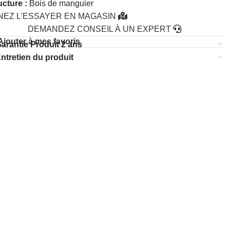
ucture :
Bois de manguier
NEZ L'ESSAYER EN MAGASIN
DEMANDEZ CONSEIL À UN EXPERT
Ajouter à mes favoris
arantie Produit 2 ans
ntretien du produit