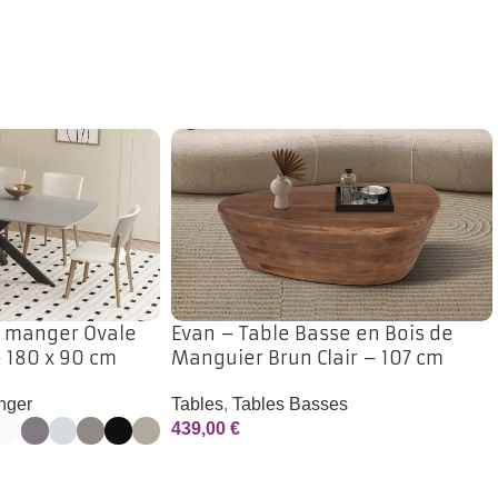
à manger Ovale
Evan – Table Basse en Bois de
– 180 x 90 cm
Manguier Brun Clair – 107 cm
nger
Tables
,
Tables Basses
439,00
€