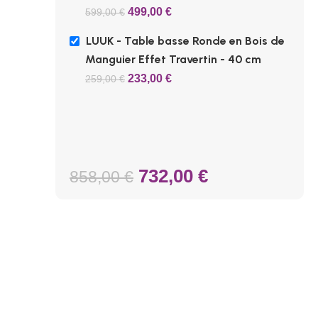
499,00
€
599,00
€
LUUK - Table basse Ronde en Bois de
Manguier Effet Travertin - 40 cm
233,00
€
259,00
€
732,00
€
858,00
€