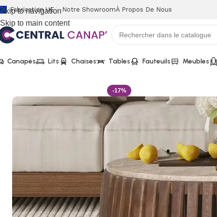
Fabrication UE
Notre Showroom
À Propos De Nous
Skip to navigation
Skip to main content
Canapés
Lits
Chaises
Tables
Fauteuils
Meubles
Accueil
Tables
Tables Basses
LUUK – Table basse Ronde en 
-17%