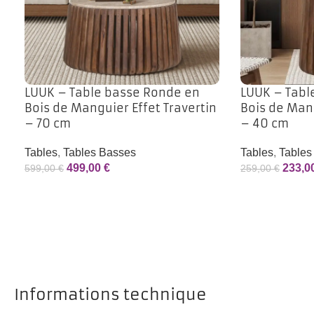
LUUK – Table basse Ronde en
LUUK – Tabl
Bois de Manguier Effet Travertin
Bois de Mang
– 70 cm
– 40 cm
Tables
,
Tables Basses
Tables
,
Tables
499,00
€
233,0
599,00
€
259,00
€
Informations technique