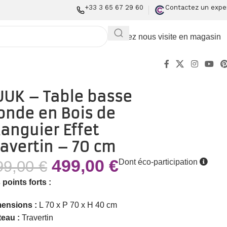
+33 3 65 67 29 60
Contactez un expe
Rendez nous visite en magasin
UUK – Table basse
onde en Bois de
anguier Effet
ravertin – 70 cm
499,00
€
99,00
€
Dont éco-participation
 points forts :
ensions :
L 70 x P 70 x H 40 cm
teau :
Travertin