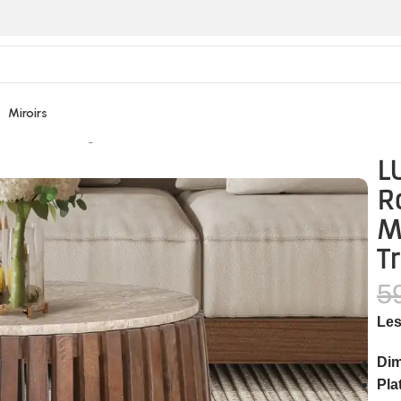
Miroirs
Bois de Manguier Effet Travertin – 70 cm
L
R
M
T
5
Les
Dim
Pla