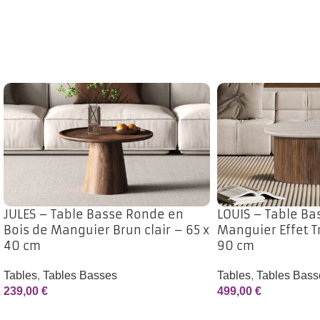
JULES – Table Basse Ronde en
LOUIS – Table Ba
Bois de Manguier Brun clair – 65 x
Manguier Effet T
40 cm
90 cm
Tables
,
Tables Basses
Tables
,
Tables Bass
239,00
€
499,00
€