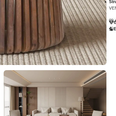
Str
VE
G
E