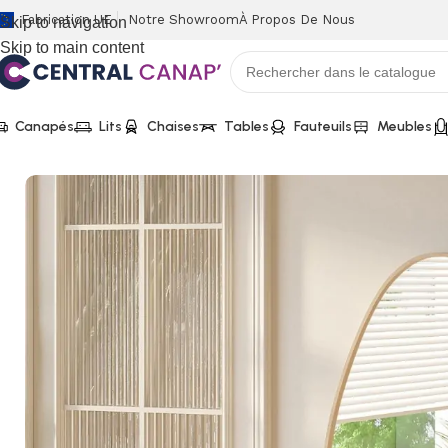
Fabrication UE
Notre Showroom
À Propos De Nous
Skip to navigation
Skip to main content
Canapés
Lits
Chaises
Tables
Fauteuils
Meubles
Accueil
Miroirs
ROZA – Miroir Chêne vieilli – 80 x 60 cm