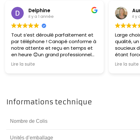
Delphine
Aureli
il y a 1 année
il y a 1 
Tout s’est déroulé parfaitement et
Large choix d
par téléphone ! Canapé conforme à
qualité, un ven
notre attente et reçu en temps et
soucieux de sa
en heure 😊un grand professionnel
étant force de
bravo 👏
de livraison a
Lire la suite
Lire la suite
avons récept
avec le plaisir
personne qui n
Informations technique
Nombre de Colis
Unités d’emballage