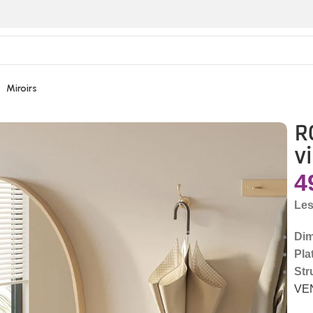
Miroirs
R
v
4
Les
Dim
Pla
Str
VE