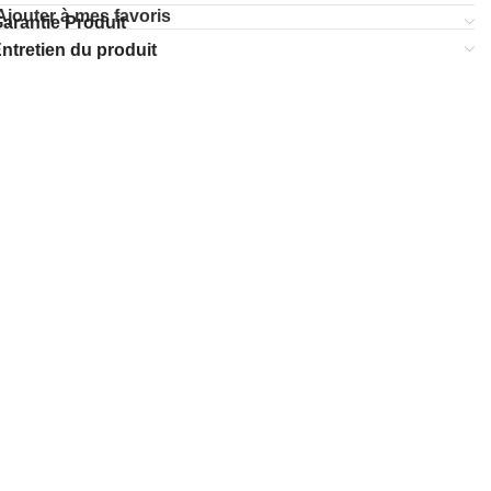
Ajouter à mes favoris
arantie Produit
ntretien du produit