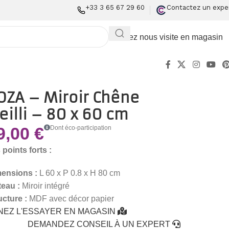
+33 3 65 67 29 60
Contactez un expe
Rendez nous visite en magasin
OZA – Miroir Chêne
ieilli – 80 x 60 cm
9,00
€
Dont éco-participation
 points forts :
ensions :
L 60 x P 0.8 x H 80 cm
teau :
Miroir intégré
ucture :
MDF avec décor papier
NEZ L'ESSAYER EN MAGASIN
DEMANDEZ CONSEIL À UN EXPERT