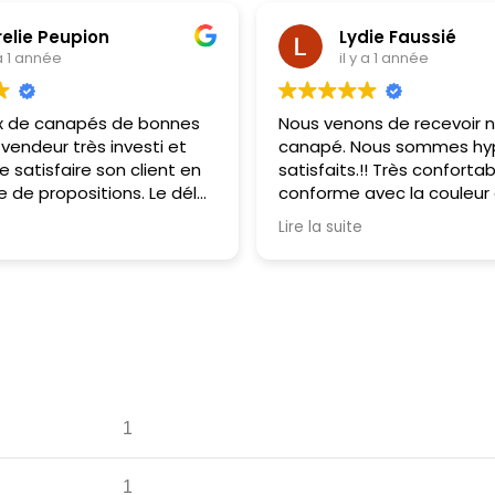
e Peupion
Lydie Faussié
année
il y a 1 année
e canapés de bonnes
Nous venons de recevoir notr
deur très investi et
canapé. Nous sommes hyper
tisfaire son client en
satisfaits.!! Très confortable ,
 propositions. Le délai
conforme avec la couleur qu
 été respecté et nous
avions commandée et de su
Lire la suite
ionné notre canapé
qualité
 de retrouver la
Le personnel est très à l'écoute et
ous l'a vendu!
arrangeant.
Nous recommandons et pens
retourner très prochainemen
1
1