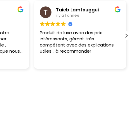
Taieb Lamtouggui
il y a 1 année
e
Produit de luxe avec des prix
intéressants, gérant très
compétent avec des explications
s
e nous
utiles .. à recommander
per
L
ons y
t