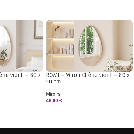
ne vieilli – 80 x
ROMI – Miroir Chêne vieilli – 80 x
50 cm
Miroirs
49,00
€