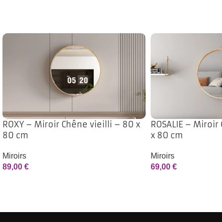
ROXY – Miroir Chêne vieilli – 80 x
ROSALIE – Miroir 
80 cm
x 80 cm
Miroirs
Miroirs
89,00
€
69,00
€