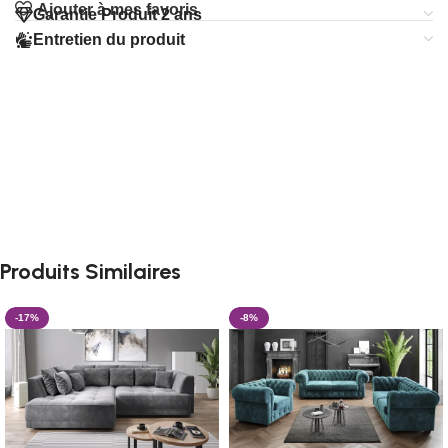
Ajouter à mes favoris
Garantie Produit 2 ans
Entretien du produit
Produits Similaires
-17%
-8%