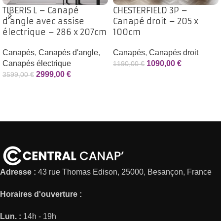
TIBERIS L – Canapé
CHESTERFIELD 3P –
d’angle avec assise
Canapé droit – 205 x
électrique – 286 x 207cm
100cm
Canapés
,
Canapés d'angle
,
Canapés
,
Canapés droit
Canapés électrique
1090,00
€
1190,00
€
2999,00
€
3599,00
€
Adresse :
43 rue Thomas Edison, 25000, Besançon, France
Horaires d'ouverture :
Lun. :
14h - 19h