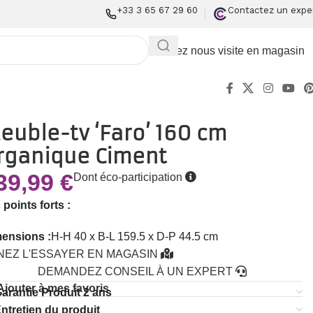
+33 3 65 67 29 60
Contactez un expe
Rendez nous visite en magasin
euble-tv ‘Faro’ 160 cm
rganique Ciment
39,99
€
Dont éco-participation
 points forts :
ensions :
H-H 40 x B-L 159.5 x D-P 44.5 cm
NEZ L'ESSAYER EN MAGASIN
DEMANDEZ CONSEIL À UN EXPERT
Ajouter à mes favoris
arantie Produit 2 ans
ntretien du produit