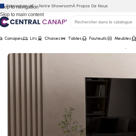
Fabrication UE
Notre Showroom
À Propos De Nous
Skip to navigation
Skip to main content
Canapés
Lits
Chaises
Tables
Fauteuils
Meubles
Accueil
Meubles
Meuble TV
Meuble-tv ‘Faro’ 160 cm Organi