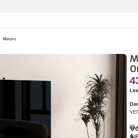
Miroirs
que Ciment
M
O
4
Les
Dim
VE
G
E